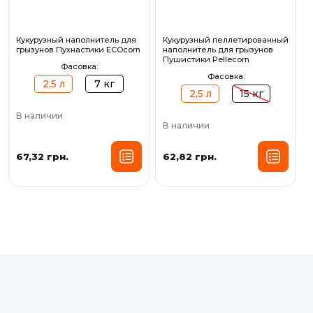
Кукурузный наполнитель для
Кукурузный пеллетированный
грызунов Пухнастики ECOcorn
наполнитель для грызунов
Пушистики Pellecorn
Фасовка:
Фасовка:
2,5 л
7 кг
2,5 л
15 кг
В наличии
В наличии
67,32 грн.
62,82 грн.