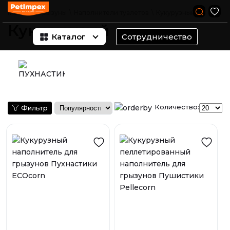
Главная
\
Грызуны
\
Наполнители туалетов
\
Кукурузный
Кукурузный
Каталог
Сотрудничество
Количество:
Фильтр