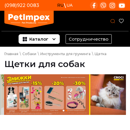
(098)922 0083
RU
UA
Каталог
Сотрудничество
Главная
\
Собаки
\
Инструменты для груминга
\
Щетка
Щетки для собак