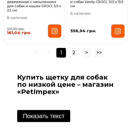
деревянная с напылением
и собак Vanity CROCI, 10.5 х 15.5
для собак и кошек CROCI, 5.5 х
см
22 см
В наличии
В наличии
201,30 грн.
356,94 грн.
161,04 грн.
<<
<
1
2
>
>>
Купить щетку для собак
по низкой цене – магазин
«PetImpex»
Владельцы собак знают, что регулярный
уход за шерстью питомца - важная часть
Показать текст
заботы о его здоровье и благополучии.
Щетка для вычесывания шерсти поможет в
этом процессе, способна поддерживать