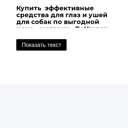
Купить эффективные
средства для глаз и ушей
для собак по выгодной
цене – магазин «PetImpex»
Забота о здоровье питомца включает не
Показать текст
только правильное питание и физическую
активность, но и уход за его глазами и ушами.
Регулярная гигиена этих чувствительных
органов помогает предотвратить инфекции,
воспаления и другие проблемы, которые
могут негативно сказаться на здоровье и
общем состоянии собаки. Специальные
средства для ухода за глазами и ушами собак
являются важной частью ухода за животным,
и их правильное использование помогает
поддерживать здоровье питомца на
высоком уровне.