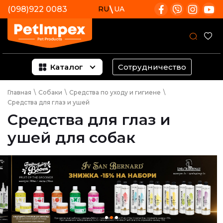
(098)922 0083
RU
UA
Каталог
Сотрудничество
Главная
\
Собаки
\
Средства по уходу и гигиене
\
Средства для глаз и ушей
Средства для глаз и
ушей для собак