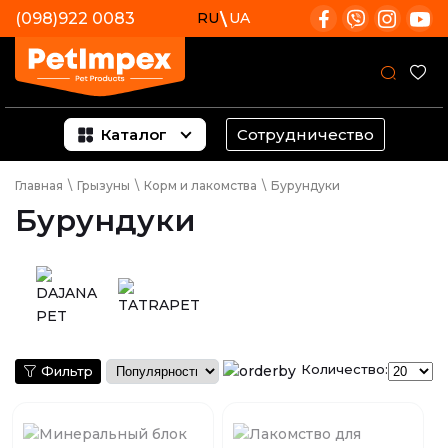
(098)922 0083
RU
UA
Каталог
Сотрудничество
Главная
\
Грызуны
\
Корм и лакомства
\
Бурундуки
Бурундуки
Количество:
Фильтр