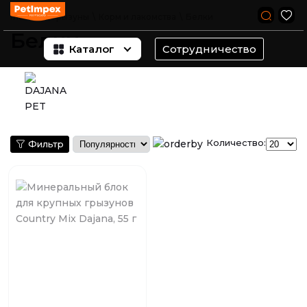
Главная
\
Грызуны
\
Корм и лакомства
\
Белки
Белки
Каталог
Сотрудничество
Количество:
Фильтр