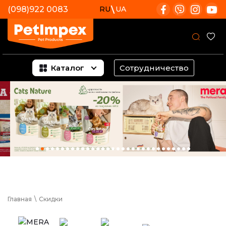
(098)922 0083
RU
UA
Каталог
Сотрудничество
Главная
\
Скидки