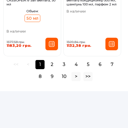
CASSIOPEIA Iv San Bernard, 50
Bernard кондиционер 500 мл,
мл
шампунь 100 мл, парфюм 2 мл
Объем:
В наличии
50 мл
В наличии
1577,58 грн.
1509,84 грн.
1183,20 грн.
1132,38 грн.
<<
<
1
2
3
4
5
6
7
8
9
10
>
>>