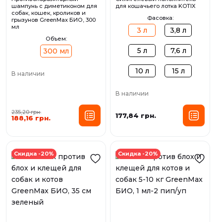
шампунь с диметиконом для
для кошачьего лотка KOTIX
собак, кошек, кроликов и
Фасовка:
грызунов GreenMax БИО, 300
мл
3 л
3,8 л
Объем:
5 л
7,6 л
300 мл
10 л
15 л
В наличии
В наличии
235,20 грн.
177,84 грн.
188,16 грн.
Скидка -20%
Скидка -20%