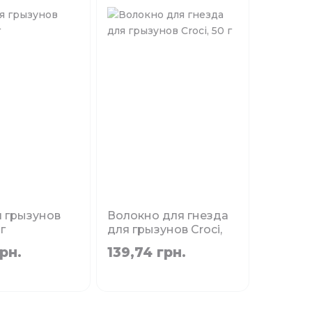
я грызунов
Волокно для гнезда
 г
для грызунов Croci,
50 г
аличии
рн.
139,74 грн.
Нет в наличии