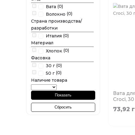
(0)
Вата
(0)
Волокно
Страна производства/
разработки
(0)
Италия
Материал
(0)
Хлопок
Фасовка
(0)
30 г
(0)
50 г
Наличие товара
Вата дл
Показать
Croci, 30
Сбросить
Нет в н
73,92 г