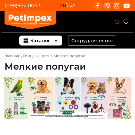
(098)922 0083
RU
UA
Каталог
Сотрудничество
Главная
\
Птицы
\
Корм
\
Мелкие попугаи
Мелкие попугаи