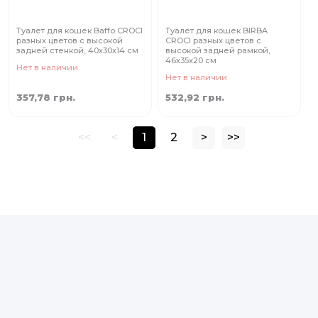
Туалет для кошек Baffo CROCI
Туалет для кошек BIRBA
разных цветов с высокой
CROCI разных цветов с
задней стенкой, 40х30х14 cм
высокой задней рамкой,
46x35x20 cм
Нет в наличии
Нет в наличии
357,78 грн.
532,92 грн.
<<
<
1
2
>
>>