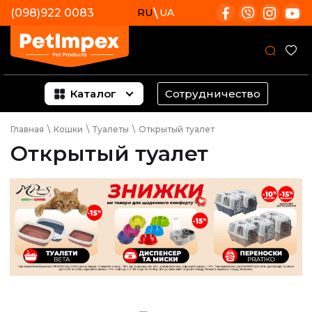
(098)922 0083
RU
UA
Каталог
Сотрудничество
Главная
\
Кошки
\
Туалеты
\
Открытый туалет
Открытый туалет