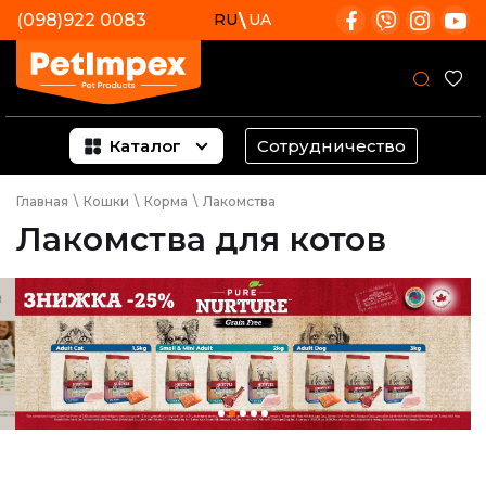
(098)922 0083
RU
UA
Каталог
Сотрудничество
Главная
\
Кошки
\
Корма
\
Лакомства
Лакомства для котов