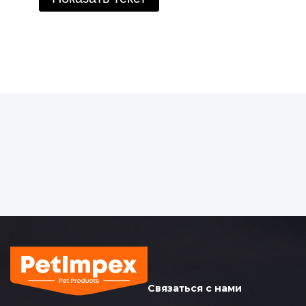
пушистого друга, но и возможность
обогатить его рацион полезными
веществами. Разнообразие лакомств на
рынке порой может сбивать с толку, но
обзор лакомств от трех популярных
производителей - Mera, Zoo-Zoo и Inaba,
поможет сделать правильный выбор для
кота.
Лакомства для кошек
известных производители
Лакомства для кошек от Mera - это вкусное
угощение и ценный источник питательных
веществ. Особенность продуктов Mera
заключается в использовании
высококачественных ингредиентов, которые
отбираются с особым вниманием к их
полезным свойствам. Лакомства Mera
Связаться с нами
содержат белки животного происхождения,