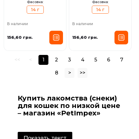
Фасовка:
Фасовка:
14 г
14 г
В наличии
В наличии
156,60 грн.
156,60 грн.
<<
<
1
2
3
4
5
6
7
8
>
>>
Купить лакомства (снеки)
для кошек по низкой цене
– магазин «PetImpex»
Каждый заботливый владелец знает, как
важно радовать своего питомца. Лакомства
Показать текст
для котов - не только способ порадовать