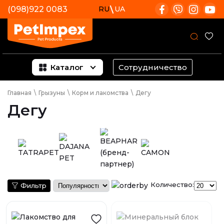
(098)922 0083
RU
UA
Каталог
Сотрудничество
Главная
\
Грызуны
\
Корм и лакомства
\
Дегу
Дегу
Количество:
Фильтр