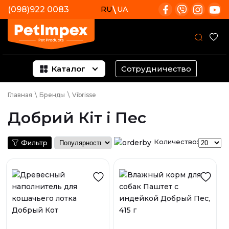
(098)922 0083
RU
UA
Каталог
Сотрудничество
Главная
\
Бренды
\
Vibrisse
Добрий Кiт i Пес
Количество:
Фильтр