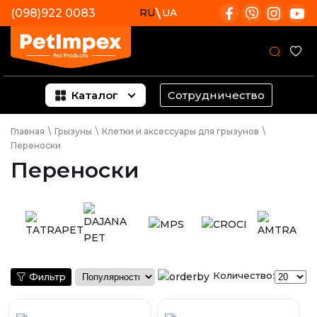
(098)922 0083
RU
UA
Каталог
Сотрудничество
Главная
\
Грызуны
\
Клетки и аксессуары для грызунов
\
Переноски
Переноски
Количество:
Фильтр