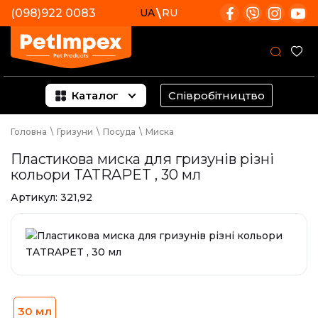
(098)922 0083
UA
RU
Каталог
Співробітництво
Головна
\
Гризуни
\
Посуда
\
Миска
Пластикова миска для гризунів різні
кольори TATRAPET , 30 мл
Артикул:
321,92
30 мл