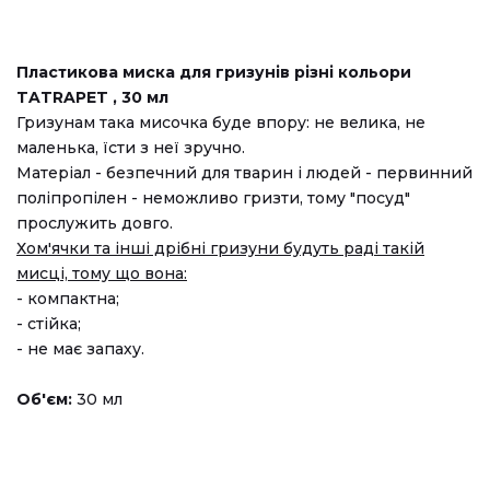
Пластикова миска для гризунів різні кольори
TATRAPET , 30 мл
Гризунам така мисочка буде впору: не велика, не
маленька, їсти з неї зручно.
Матеріал - безпечний для тварин і людей - первинний
поліпропілен - неможливо гризти, тому "посуд"
прослужить довго.
Хом'ячки та інші дрібні гризуни будуть раді такій
мисці, тому що вона:
- компактна;
- стійка;
- не має запаху.
Об'єм:
30 мл