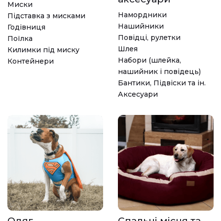
Миски
Намордники
Підставка з мисками
Нашийники
Годівниця
Повідці, рулетки
Поїлка
Шлея
Килимки під миску
Набори (шлейка,
Контейнери
нашийник і повідець)
Бантики, Підвіски та ін.
Аксесуари
Одяг
Спальні місця та