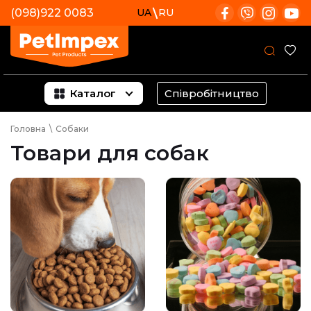
(098)922 0083
UA
RU
Каталог
Співробітництво
Головна
\
Собаки
Товари для собак