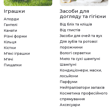
Іграшки
Засоби для
догляду та гігієни
Апорди
Від бліх та кліщів
Гантелі
Від глистів
Канати
Засоби для очей та вух
Різні форми
Для зубів та ротової
Кільця
порожнини
Кістки
Вологі серветки
М'які іграшки
Мило та сухі шампуні
М'ячі
Шампуні
Пищалки
Кондиціонери, маски,
лосьйони
Парфуми
Нейтралізатори запахів
Косметика професійного
спрямування
Аксесуари