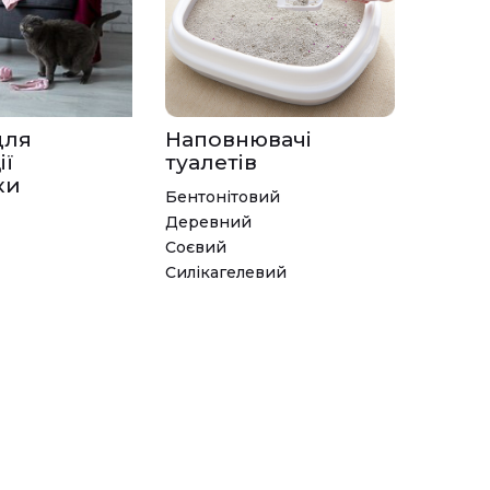
для
Наповнювачі
ії
туалетів
ки
Бентонітовий
Деревний
Соєвий
Силікагелевий