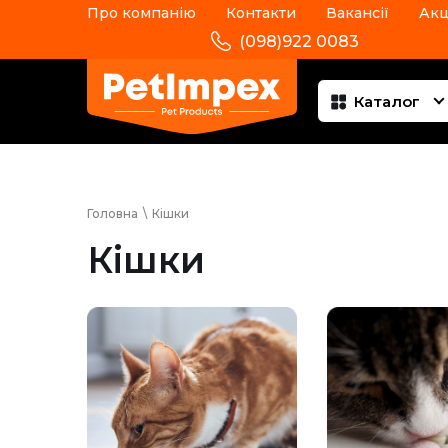
Про компанію
Контакти
Вакансії
Акц
(098)922 0083
Каталог
Головна
\
Кішки
Кішки