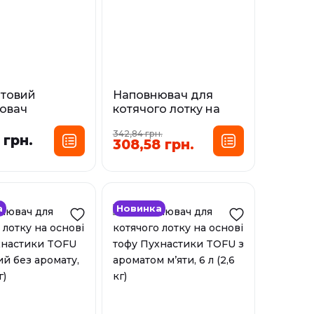
ітовий
Наповнювач для
ювач
котячого лотку на
IA з
основі тофу KOTIX
342,84 грн.
м свіжість
TOFU Aloe Vera, з
 грн.
308,58 грн.
ароматом алое вера
сування:
6 л
л
10 л
Фасування:
6 л
і
а
Новинка
У наявності