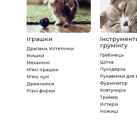
Іграшки
Інструмент
грумінгу
Драпаки, Кігтеточки
Гребінець
Мишки
Щітка
Механічні
Пуходерка
М'які іграшки
Рукавички для 
М'ячі, кулі
Фурмінатор
Дражнилки
Ковтуноріз
Різні форми
Тример
Кігтеріз
Ножиці