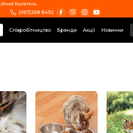
ійний бюлетень
(067)268 8492
Співробітництво
Бренди
Акції
Новинки