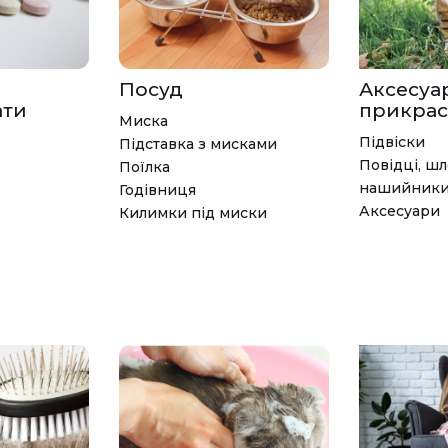
Посуд
Аксесуа
ати
прикра
Миска
Підвіски
Підставка з мисками
Повідці, шл
Поїлка
нашийник
Годівниця
Аксесуари
Килимки під миски