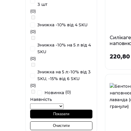
3 шт
(0)
Знижка -10% від 4 SKU
(0)
Силікаг
наповню
Знижка -10% на 5 л від 4
котячог
SKU
Green Ap
220,80
(0)
аромато
яблука
Знижка на 5 л:-10% від 3
Фа
SKU, -15% від 6 SKU
3,8 
(0)
(0)
Новинка
У наявності
Наявність
Показати
Очистити