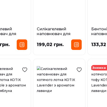
елевий
Силікагелевий
Бентон
вач для
наповнювач для
наповн
о лотка KOTIX
котячого лотка
Пухнаст
Пухнастики
без аро
грн.
199,02 грн.
133,32
сування:
Фасування:
Фа
3,8 л
5 л
3,6 л
7,2 л
10 л
10 л
15 л
15 л
У наявност
Знижка 
У наявності