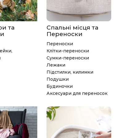
ри та
Спальні місця та
си
Переноски
Переноски
ейки,
Клітки-переноски
и
Сумки-переноски
Лежаки
Підстилки, килимки
Подушки
Будиночки
Аксесуари для переносок