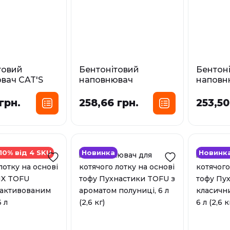
товий
Бентонітовий
Бентон
вач CAT'S
наповнювач
наповн
аванда
CATMANIA білий з
CATMAN
 гранули)
карбоновим ефектом
аромато
грн.
258,66 грн.
253,50
сування:
Фасування:
Фа
10 л
5 л
10 л
5 
У наявності
У наявност
10% від 4 SKU
Новинка
Новинк