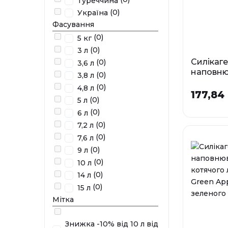
Туреччина
(0)
Україна
Фасування
(0)
5 кг
(0)
3 л
Силікаг
(0)
3,6 л
наповню
(0)
3,8 л
котячог
(0)
4,8 л
177,84 
Фа
(0)
5 л
3 л
(0)
6 л
(0)
7,2 л
7,6 л
(0)
7,6 л
(0)
9 л
У наявності
(0)
10 л
(0)
14 л
(0)
15 л
Мітка
Знижка -10% від 10 л від