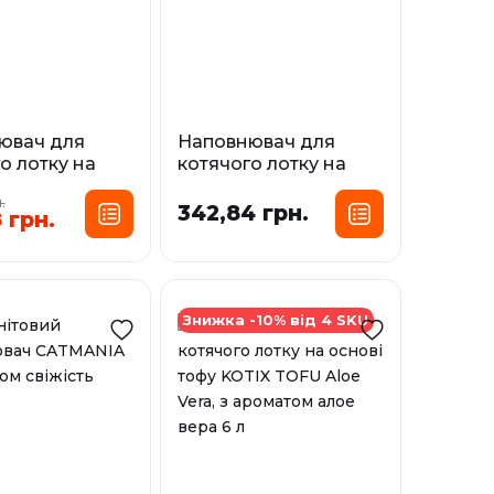
ювач для
Наповнювач для
о лотку на
котячого лотку на
тофу KOTIX
основі тофу KOTIX
.
vender, з
TOFU Green Tea, з
342,84 грн.
 грн.
ом лаванди 6
ароматом зеленого
чаю 6 л
сування:
Фасування:
6 л
6 л
Знижка -10% від 4 SKU
і
У наявності