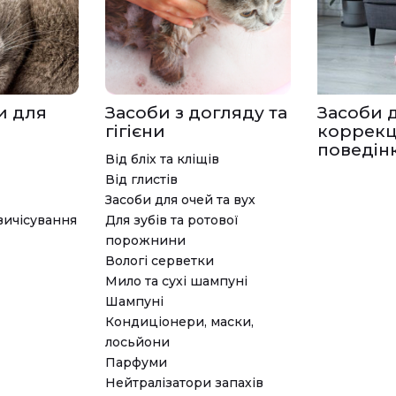
и для
Засоби з догляду та
Засоби 
гігієни
коррекц
поведін
Від бліх та кліщів
Від глистів
Засоби для очей та вух
вичісування
Для зубів та ротової
порожнини
Вологі серветки
Мило та сухі шампуні
Шампуні
Кондиціонери, маски,
лосьйони
Парфуми
Нейтралізатори запахів