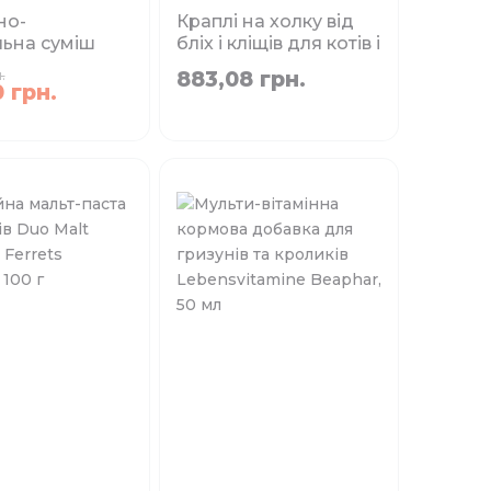
но-
Краплі на холку від
льна суміш
бліх і кліщів для котів і
силення
кроликів до 4 кг Bayer
.
883,08 грн.
ення Algolith
ADVANTAGE 40
 грн.
, 250 г
(Адвантейдж), 4 піп/
уп
сування:
Об`єм:
250 г
0,4 мл
 наявності
Немає в наявності