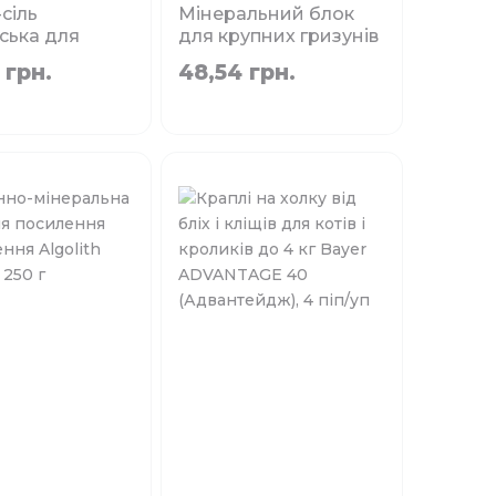
сіль
Мінеральний блок
ська для
для крупних гризунів
ів TATRAPET
Country Mix Dajana, 55
 грн.
48,54 грн.
, 100 г
г
сування:
Фасування:
100 г
55 г
 наявності
Немає в наявності