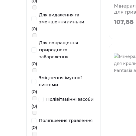
(0)
Мінерал
для гриз
Для видалення та
TATRAPE
107,88 
зменшення линьки
кальцієм
(0)
Фа
Для покращення
природного
Немає в 
забарвлення
(0)
Зміцнення імунної
системи
(0)
Полівітамінні засоби
(0)
Поліпшення травлення
(0)