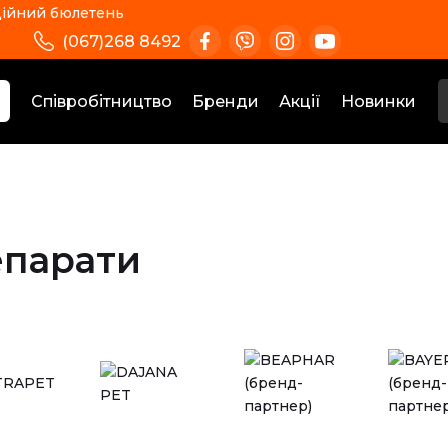
ійний бюлетень
(067)268 8492
Співробітництво
Бренди
Акції
Новинки
епарати