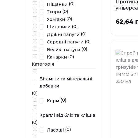
Протипа
(0)
Піщанки
універс
(0)
Тхори
шампунь
(0)
Хом'яки
котів та
62,64 
ПРОПОК
(0)
Шиншили
ФОРТЕ 
(0)
Дрібні папуги
400 мл
(0)
Середні папуги
(0)
Великі папуги
(0)
Канарки
Категорія
У наявності
Вітаміни та мінеральні
добавки
(0)
(0)
Корм
Краплі від бліх та кліщів
(0)
(0)
Ласощі