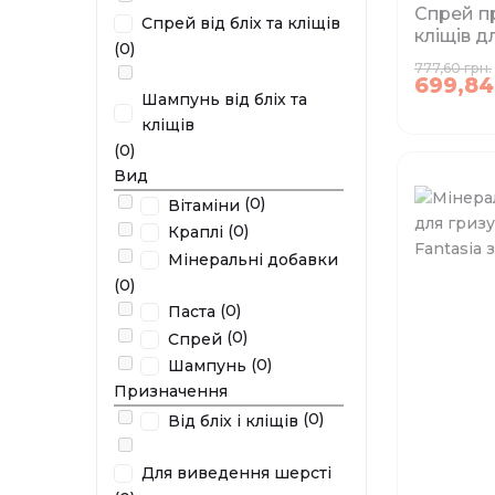
Спрей пр
Спрей від бліх та кліщів
кліщів дл
(0)
собак, г
777,60 грн.
кроликів
699,84
Шампунь від бліх та
Beaphar,
кліщів
(0)
Вид
(0)
Вітаміни
Немає в 
(0)
Краплі
Мінеральні добавки
(0)
(0)
Паста
(0)
Спрей
(0)
Шампунь
Призначення
(0)
Від бліх і кліщів
Для виведення шерсті