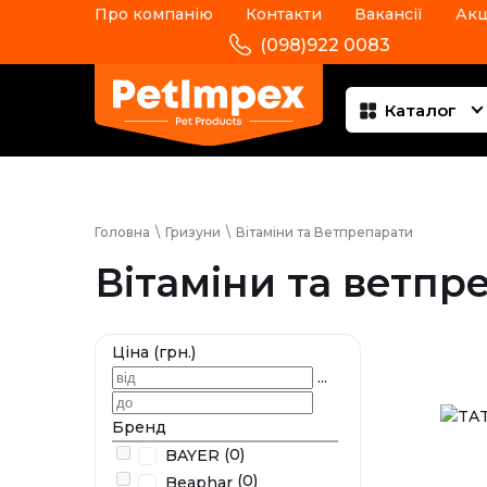
Про компанію
Контакти
Вакансії
Акц
(098)922 0083
Каталог
Головна
\
Гризуни
\
Вітаміни та Ветпрепарати
Вітаміни та ветпр
Ціна (грн.)
...
Бренд
(0)
BAYER
(0)
Beaphar