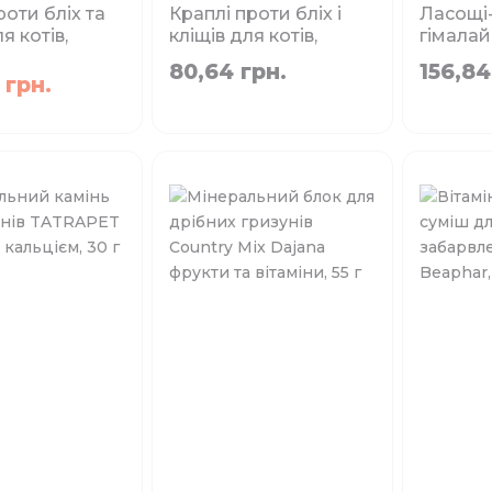
оти бліх та
Краплі проти бліх і
Ласощі-
я котів,
кліщів для котів,
гімалай
ризунів та
дрібних собак та
гризун
80,64 грн.
156,84
 IMMO Shield
кролів до 5 кг
Fantasia
 грн.
 250 мл
GreenMax БІО, 0,5
Фа
мл-2 піп/уп
Об`єм:
Об`єм:
250 мл
0,5 мл
Немає в
наявності
Немає в наявності