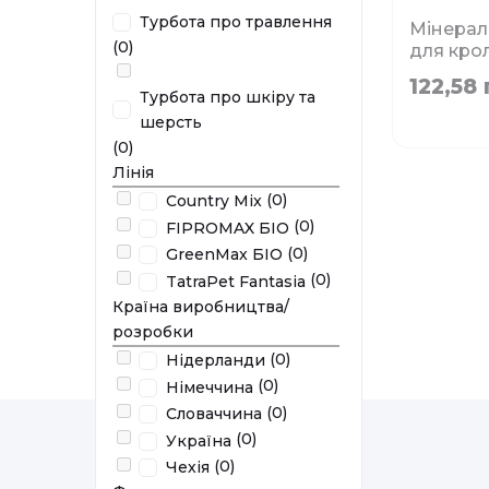
Турбота про травлення
Мінерал
(0)
для кро
TATRAPE
122,58 
кальцієм
Турбота про шкіру та
шерсть
Фа
(0)
Лінія
(0)
Country Mix
Немає в 
(0)
FIPROMAX БІО
(0)
GreenMax БІО
(0)
TatraPet Fantasia
Країна виробництва/
розробки
(0)
Нідерланди
(0)
Німеччина
(0)
Словаччина
(0)
Україна
(0)
Чехія