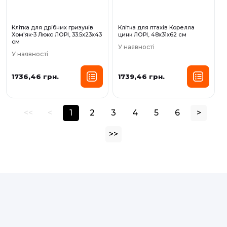
Клітка для дрібних гризунів
Клітка для птахів Корелла
Хом'як-3 Люкс ЛОРІ, 33.5х23х43
цинк ЛОРІ, 48х31х62 см
см
У наявності
У наявності
1736,46 грн.
1739,46 грн.
<<
<
1
2
3
4
5
6
>
>>