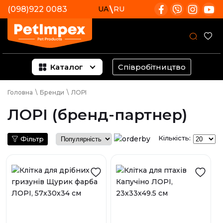
(098)922 0083
UA
RU
Каталог
Співробітництво
Головна
\
Бренди
\
ЛОРІ
ЛОРІ (бренд-партнер)
Кількість:
Фільтр