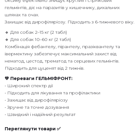
оксиму ефективно знищує круглих і стрічкових
гельмінтів, діє на паразитів у кишечнику, дихальних
шляхах та очах.
Захищає від дирофіляріозу. Підходить з 6-тижневого віку.
🔹 Для собак 2–15 кг (2 табл)
🔹 Для собак 10–60 кг (2 табл)
Комбінація фебантелу, пірантелу, празіквантелу та
івермектину забезпечує максимальний захист від
нематод, цестод, трематод та серцевих гельмінтів.
Підходить для цуценят від 2 тижнів.
💚 Переваги ГЕЛЬМІФРОНТ:
• Широкий спектр дії
• Підходить для лікування та профілактики
• Захищає від дирофіляріозу
• Зручне та точне дозування
• Швидкий і надійний результат
Переглянути товари ✅