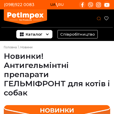
(098)922 0083
UA
RU
Каталог
Співробітництво
Головна
\
Новини
Новинки!
Антигельмінтні
препарати
ГЕЛЬМІФРОНТ для котів і
собак