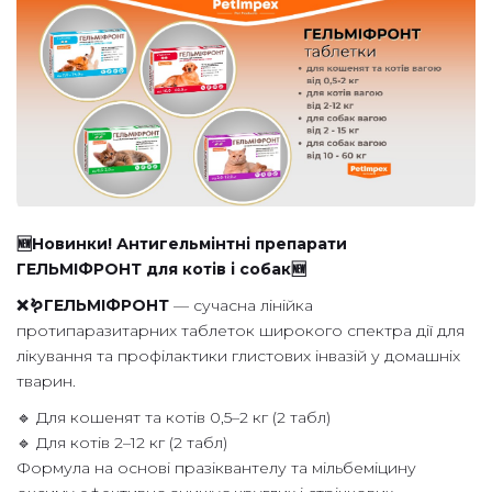
🆕Новинки! Антигельмінтні препарати
ГЕЛЬМІФРОНТ для котів і собак🆕
❌🪱ГЕЛЬМІФРОНТ
— сучасна лінійка
протипаразитарних таблеток широкого спектра дії для
лікування та профілактики глистових інвазій у домашніх
тварин.
🔹 Для кошенят та котів 0,5–2 кг (2 табл)
🔹 Для котів 2–12 кг (2 табл)
Формула на основі празіквантелу та мільбеміцину