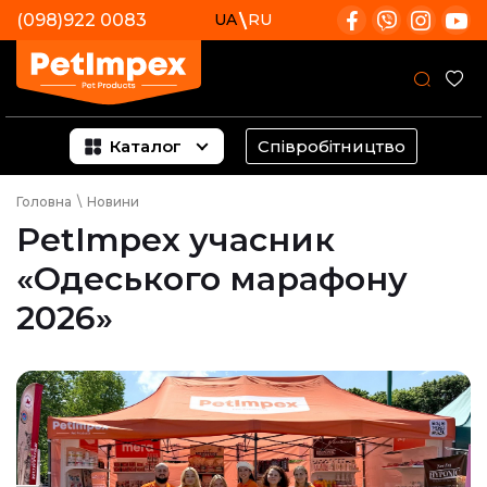
(098)922 0083
UA
RU
Каталог
Співробітництво
Головна
\
Новини
PetImpex учасник
«Одеського марафону
2026»