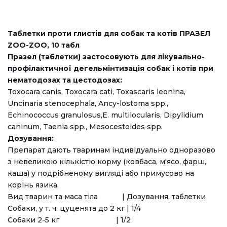
Таблетки проти глистів для собак та котів ПРАЗЕЛ
ZOO-ZOO, 10 табл
Празел (таблетки) застосовують для лікувально-
профілактичної дегельмінтизація собак і котів при
нематодозах та цестодозах:
Toxocara canis, Toxocara cati, Toxascaris leonina,
Uncinaria stenocephala, Ancy-lostoma spp.,
Echinococcus granulosus,E. multilocularis, Dipylidium
caninum, Taenia spp., Mesocestoides spp.
Дозування:
Препарат дають тваринам індивідуально одноразово
з невеликою кількістю корму (ковбаса, м'ясо, фарш,
каша) у подрібненому вигляді або примусово на
корінь язика.
Вид тварин та маса тіла | Дозування, таблетки
Собаки, у т. ч. цуценята до 2 кг | 1/4
Собаки 2-5 кг | 1/2