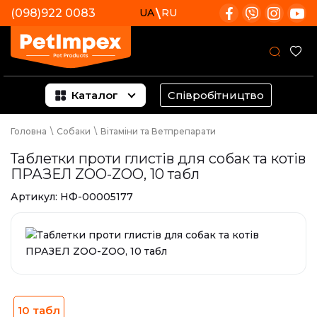
(098)922 0083
UA
RU
Каталог
Співробітництво
Головна
\
Собаки
\
Вітаміни та Ветпрепарати
Таблетки проти глистів для собак та котів
ПРАЗЕЛ ZOO-ZOO, 10 табл
Артикул:
НФ-00005177
10 табл