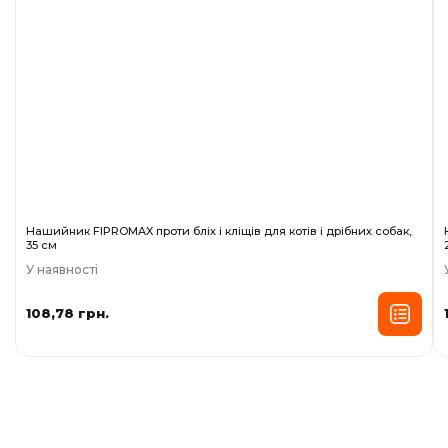
Нашийник FIPROMAX проти бліх і кліщів для котів і дрібних собак,
35 см
У наявності
108,78 грн.