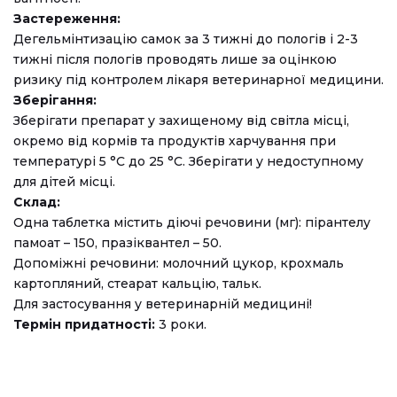
Застереження:
Дегельмінтизацію самок за 3 тижні до пологів і 2-3
тижні після пологів проводять лише за оцінкою
ризику під контролем лікаря ветеринарної медицини.
Зберігання:
Зберігати препарат у захищеному від світла місці,
окремо від кормів та продуктів харчування при
температурі 5 °С до 25 °С. Зберігати у недоступному
для дітей місці.
Склад:
Одна таблетка містить діючі речовини (мг): пірантелу
памоат – 150, празіквантел – 50.
Допоміжні речовини: молочний цукор, крохмаль
картопляний, стеарат кальцію, тальк.
Для застосування у ветеринарній медицині!
Термін придатності:
3 роки.