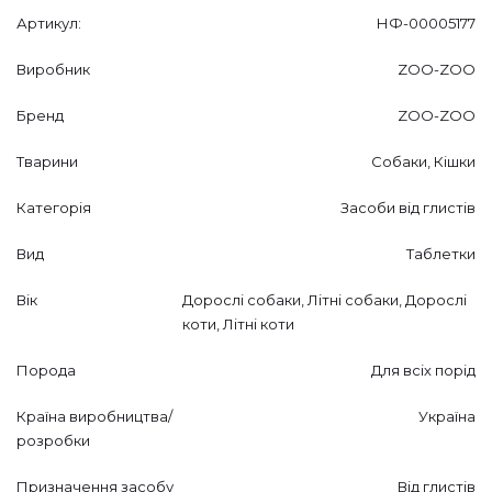
Артикул:
НФ-00005177
Виробник
ZOO-ZOO
Бренд
ZOO-ZOO
Тварини
Собаки, Кішки
Категорія
Засоби від глистів
Вид
Таблетки
Вік
Дорослі собаки, Літні собаки, Дорослі
коти, Літні коти
Порода
Для всіх порід
Країна виробництва/
Україна
розробки
Призначення засобу
Від глистів