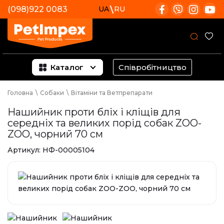
(098)922 0083
UA
RU
Каталог
Співробітництво
Головна
\
Собаки
\
Вітаміни та Ветпрепарати
Нашийник проти бліх і кліщів для
середніх та великих порід собак ZOO-
ZOO, чорний 70 см
Артикул:
НФ-00005104