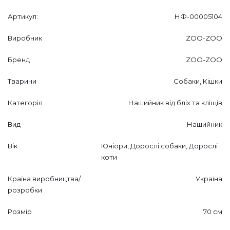
Артикул:
НФ-00005104
Виробник
ZOO-ZOO
Бренд
ZOO-ZOO
Тварини
Собаки, Кішки
Категорія
Нашийник від бліх та кліщів
Вид
Нашийник
Вік
Юніори, Дорослі собаки, Дорослі
коти
Країна виробництва/
Україна
розробки
Розмір
70 см