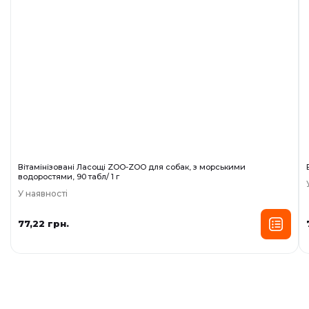
Вітамінізовані Ласощі ZOO-ZOO для собак, з морськими
водоростями, 90 табл/ 1 г
У наявності
77,22 грн.