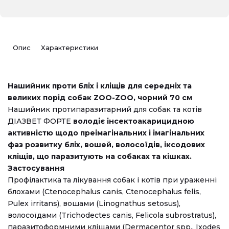
Опис
Характеристики
Нашийник проти бліх і кліщів для середніх та
великих порід собак ZOO-ZOO, чорний 70 см
Нашийник протипаразитарний для собак та котів
ДІАЗВЕТ ФОРТЕ
володіє інсектоакарицидною
активністю щодо преімагінальних і імагінальних
фаз розвитку бліх, вошей, волосоїдів, іксодових
кліщів, що паразитують на собаках та кішках.
Застосування
Профілактика та лікування собак і котів при ураженні
блохами (Ctenocephalus canis, Ctenocephalus felis,
Pulex irritans), вошами (Linognathus setosus),
волосоїдами (Trichodectes canis, Felicola subrostratus),
паразитоформними кліщами (Dermacentor spp., Ixodes