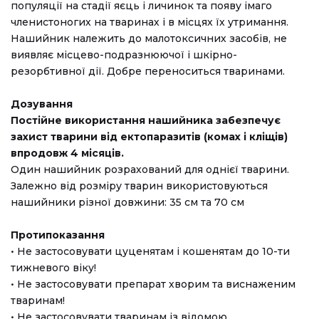
популяції на стадії яєць і личинок та появу імаго
членистоногих на тваринах і в місцях їх утримання.
Нашийник належить до малотоксичних засобів, не
виявляє місцево-подразнюючої і шкірно-
резорбтивної дії. Добре переноситься тваринами.
Дозування
Постійне використання нашийника забезпечує
захист тварини від ектопаразитів (комах і кліщів)
впродовж 4 місяців.
Один нашийник розрахований для однієї тварини.
Залежно від розміру тварин використовуються
нашийники різної довжини: 35 см та 70 см
Протипоказання
• Не застосовувати цуценятам і кошенятам до 10-ти
тижневого віку!
• Не застосовувати препарат хворим та виснаженим
тваринам!
• Не застосовувати тваринам із відомою