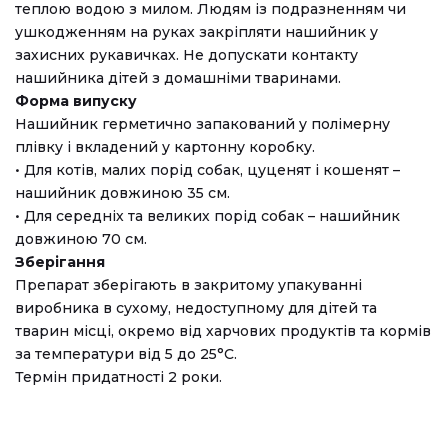
теплою водою з милом. Людям із подразненням чи
ушкодженням на руках закріпляти нашийник у
захисних рукавичках. Не допускати контакту
нашийника дітей з домашніми тваринами.
Форма випуску
Нашийник герметично запакований у полімерну
плівку і вкладений у картонну коробку.
• Для котів, малих порід собак, цуценят і кошенят –
нашийник довжиною 35 см.
• Для середніх та великих порід собак – нашийник
довжиною 70 см.
Зберігання
Препарат зберігають в закритому упакуванні
виробника в сухому, недоступному для дітей та
тварин місці, окремо від харчових продуктів та кормів
за температури від 5 до 25°C.
Термін придатності 2 роки.