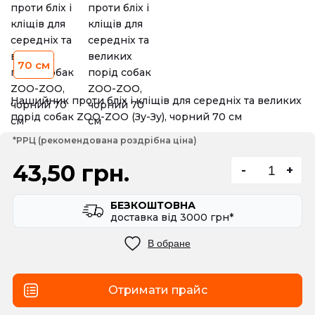
70 см
Нашийник проти бліх і кліщів для середніх та великих
порід собак ZOO-ZOO (Зу-Зу), чорний 70 см
*РРЦ (рекомендована роздрібна ціна)
43,50 грн.
-
+
БЕЗКОШТОВНА
доставка вiд 3000 грн*
В обране
Отримати прайс