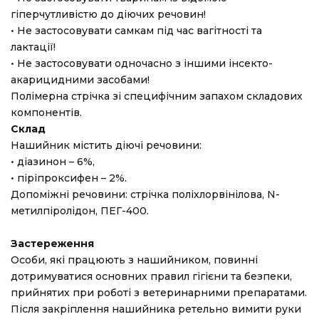
гіперчутливістю до діючих речовин!
• Не застосовувати самкам під час вагітності та
лактації!
• Не застосовувати одночасно з іншими інсекто-
акарицидними засобами!
Полімерна стрічка зі специфічним запахом складових
компонентів.
Склад
Нашийник містить діючі речовини:
• діазинон – 6%,
• піріпроксифен – 2%.
Допоміжні речовини: стрічка поліхлорвінілова, N-
метилпіролідон, ПЕГ-400.
Застереження
Особи, які працюють з нашийником, повинні
дотримуватися основних правил гігієни та безпеки,
прийнятих при роботі з ветеринарними препаратами.
Після закріплення нашийника ретельно вимити руки