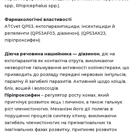
spp., Rhipicephalus spp.).
Фармакологічні властивості
ATCvet QP53, ектопаразитициди, інсектициди й
репеленти (QP53AF03, діазинон), (QP53AX23,
піріпроксифен).
Діюча речовина нашийника — діазинон
, діє на
ектопаразитів як контактна отрута, викликаючи
незворотне гальмування активності холінестерази, що
призводить до розладу передачі нервових імпульсів,
паралічу й загибелі паразитів. Активний щодо кліщів,
бліх, вошей і волосоїдів.
Піріпроксифен
– регулятор росту комах, який
пригнічує розвиток яєць і личинок, а також гальмує
ріст членистоногих. Механізм його дії полягає в
порушенні процесів синтезу хітину, викликаючи
загибель членистоногих на преімагінальних та
імагінальних фазах розвитку, припиняє розвиток