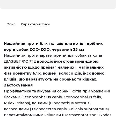
Опис
Характеристики
Нашийник проти бліх і кліщів для котів і дрібних
порід собак ZOO-ZOO, червоний 35 см
Нашийник протипаразитарний для собак та котів
ДІАЗВЕТ ФОРТЕ
володіє інсектоакарицидною
активністю щодо преімагінальних і імагінальних
фаз розвитку бліх, вошей, волосоїдів, іксодових
кліщів, що паразитують на собаках та кішках.
Застосування
Профілактика та лікування собак і котів при ураженні
блохами (Ctenocephalus canis, Ctenocephalus felis,
Pulex irritans), вошами (Linognathus setosus),
волосоїдами (Trichodectes canis, Felicola subrostratus),
паразитоформними кліщами (Dermacentor spp., Ixodes