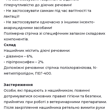
гіперчутливістю до діючих речовин!
• Не застосовувати самкам під час вагітності та
лактації!
• Не застосовувати одночасно з іншими інсекто-
акарицидними засобами!
Полімерна стрічка зі специфічним запахом складових
компонентів.
Склад
Нашийник містить діючі речовини:
• діазинон – 6%,
• піріпроксифен – 2%.
Допоміжні речовини: стрічка поліхлорвінілова, N-
метилпіролідон, ПЕГ-400.
Застереження
Особи, які працюють з нашийником, повинні
дотримуватися основних правил гігієни та безпеки,
прийнятих при роботі з ветеринарними препаратами.
Після закріплення нашийника ретельно вимити руки