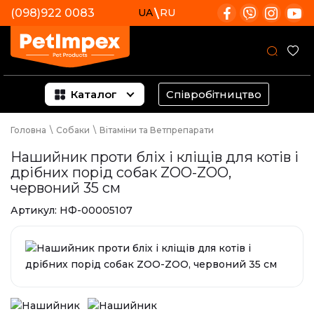
(098)922 0083
UA
RU
Каталог
Співробітництво
Головна
\
Собаки
\
Вітаміни та Ветпрепарати
Нашийник проти бліх і кліщів для котів і
дрібних порід собак ZOO-ZOO,
червоний 35 см
Артикул:
НФ-00005107