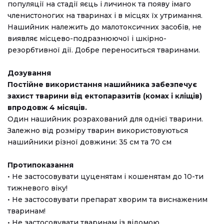
популяції на стадії яєць і личинок та появу імаго
членистоногих на тваринах і в місцях їх утримання.
Нашийник належить до малотоксичних засобів, не
виявляє місцево-подразнюючої і шкірно-
резорбтивної дії. Добре переноситься тваринами.
Дозування
Постійне використання нашийника забезпечує
захист тварини від ектопаразитів (комах і кліщів)
впродовж 4 місяців.
Один нашийник розрахований для однієї тварини.
Залежно від розміру тварин використовуються
нашийники різної довжини: 35 см та 70 см
Протипоказання
• Не застосовувати цуценятам і кошенятам до 10-ти
тижневого віку!
• Не застосовувати препарат хворим та виснаженим
тваринам!
• Не застосовувати тваринам із відомою