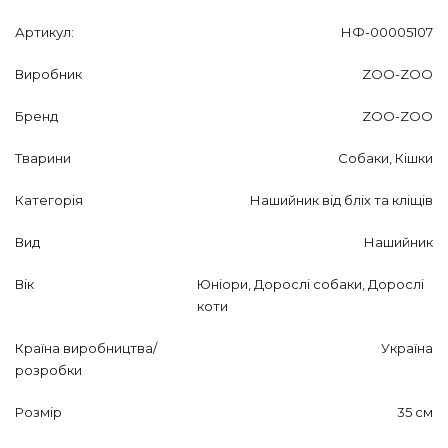
Артикул:
НФ-00005107
Виробник
ZOO-ZOO
Бренд
ZOO-ZOO
Тварини
Собаки, Кішки
Категорія
Нашийник від бліх та кліщів
Вид
Нашийник
Вік
Юніори, Дорослі собаки, Дорослі
коти
Країна виробництва/
Україна
розробки
Розмір
35 см