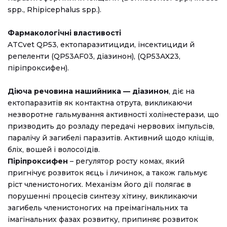
spp., Rhipicephalus spp.).
Фармакологічні властивості
ATCvet QP53, ектопаразитициди, інсектициди й
репеленти (QP53AF03, діазинон), (QP53AX23,
піріпроксифен).
Діюча речовина нашийника — діазинон
, діє на
ектопаразитів як контактна отрута, викликаючи
незворотне гальмування активності холінестерази, що
призводить до розладу передачі нервових імпульсів,
паралічу й загибелі паразитів. Активний щодо кліщів,
бліх, вошей і волосоїдів.
Піріпроксифен
– регулятор росту комах, який
пригнічує розвиток яєць і личинок, а також гальмує
ріст членистоногих. Механізм його дії полягає в
порушенні процесів синтезу хітину, викликаючи
загибель членистоногих на преімагінальних та
імагінальних фазах розвитку, припиняє розвиток