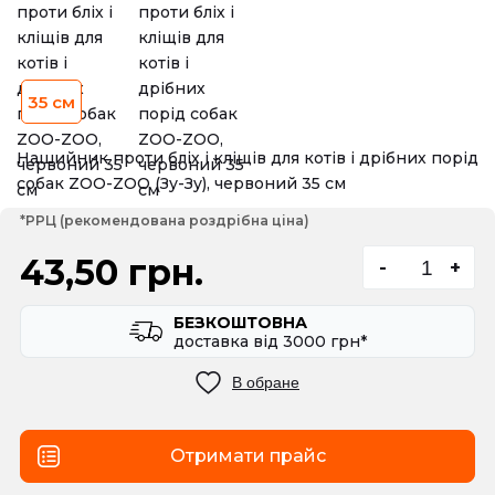
35 см
Нашийник проти бліх і кліщів для котів і дрібних порід
собак ZOO-ZOO (Зу-Зу), червоний 35 см
*РРЦ (рекомендована роздрібна ціна)
43,50 грн.
-
+
БЕЗКОШТОВНА
доставка вiд 3000 грн*
В обране
Отримати прайс