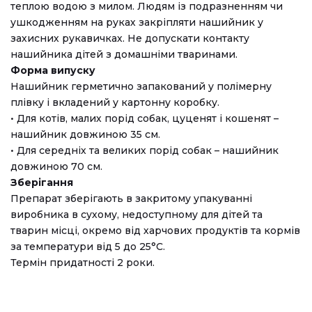
теплою водою з милом. Людям із подразненням чи
ушкодженням на руках закріпляти нашийник у
захисних рукавичках. Не допускати контакту
нашийника дітей з домашніми тваринами.
Форма випуску
Нашийник герметично запакований у полімерну
плівку і вкладений у картонну коробку.
• Для котів, малих порід собак, цуценят і кошенят –
нашийник довжиною 35 см.
• Для середніх та великих порід собак – нашийник
довжиною 70 см.
Зберігання
Препарат зберігають в закритому упакуванні
виробника в сухому, недоступному для дітей та
тварин місці, окремо від харчових продуктів та кормів
за температури від 5 до 25°C.
Термін придатності 2 роки.