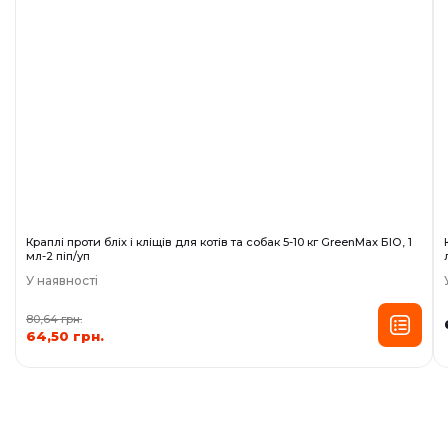
Краплі проти бліх і кліщів для котів та собак 5-10 кг GreenMax БІО, 1
мл-2 піп/уп
У наявності
80,64 грн.
64,50 грн.