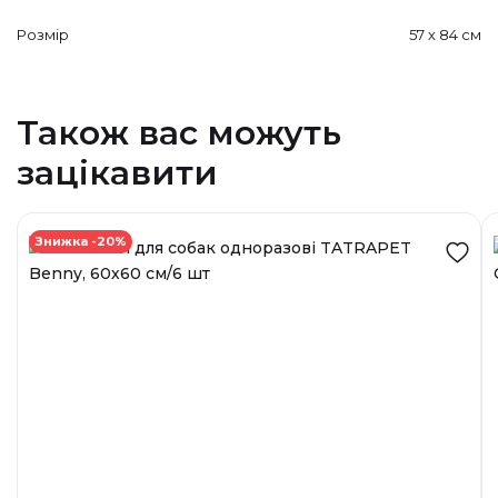
Розмір
57 х 84 см
Також вас можуть
зацікавити
Знижка -20%