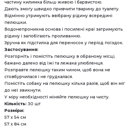
частину килимка більш живою і барвистою.
Дають змогу швидко привчити тварину до туалету.
Відмінно утримують ввібрану рідину всередині
пелюшки.
Водонепроникна основа і посилені краї затримують
рідину і запобігають проливанню.
Зручна як підстилка для переносок у період поїздок.
Застосування:
Розгорніть і помістіть пелюшку в обраному місці,
бажано далеко від їжі та лежака улюбленця.
Розправте пелюшку таким чином, щоб вона не
стовбурчилася і не грудкалася.
Помістіть собаку на пелюшку кілька разів, щоб він міг
до неї звикнути.
У міру необхідності міняйте пелюшку на чисту.
Кількість:
30 шт
Розміри:
57 х 54 см
57 х 84 см