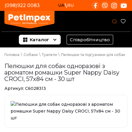
(098)922 0083
UA
RU
Каталог
Співробітництво
Головна
\
Собаки
\
Туалети
\
Пелюшки та підгузники для собак
Пелюшки для собак одноразові з
ароматом ромашки Super Nappy Daisy
CROCI, 57х84 см - 30 шт
Артикул:
C6028313