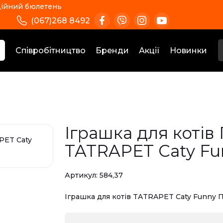
ійний бюлетень
(067)268 8492
Співробітництво
Бренди
Акції
Новинки
Іграшка для коті
TATRAPET Caty Fun
Артикул:
584,37
Іграшка для котів TATRAPET Caty Funny 