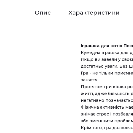
Опис
Характеристики
Іграшка для котів Пл
Кумедна іграшка для р
Якщо ви завели у своєм
достатньо уваги. Без ц
Гра - не тільки приєм
заняття.
Протягом гри кішка ро
житті, адже більшість 
негативно позначається
Фізична активність має
знімає стрес і позбавл
або зменшити проблем
Крім того, гра дозволя