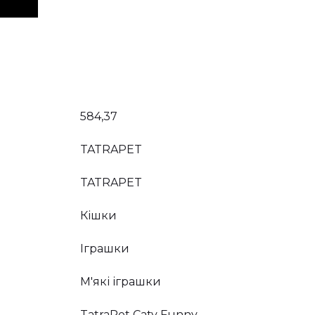
584,37
TATRAPET
TATRAPET
Кішки
Іграшки
М'які іграшки
TatraPet Caty Funny