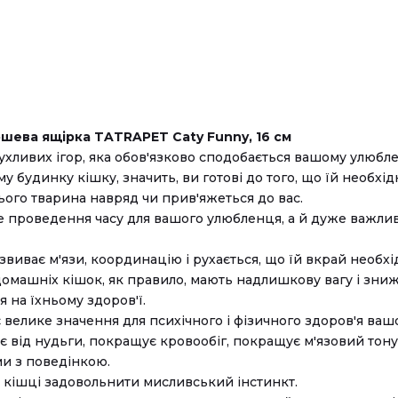
юшева ящірка TATRAPET Caty Funny, 16 см
ухливих ігор, яка обов'язково сподобається вашому улюбл
у будинку кішку, значить, ви готові до того, що їй необхі
ього тварина навряд чи прив'яжеться до вас.
не проведення часу для вашого улюбленця, а й дуже важлив
звиває м'язи, координацію і рухається, що їй вкрай необх
домашніх кішок, як правило, мають надлишкову вагу і зниж
 на їхньому здоров'ї.
 велике значення для психічного і фізичного здоров'я вашо
яє від нудьги, покращує кровообіг, покращує м'язовий тону
и з поведінкою.
є кішці задовольнити мисливський інстинкт.