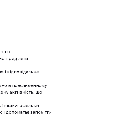
енцю.
дно приділяти
е і відповідальне
ідно в повсякденному
ену активність, що
ї кішки, оскільки
с і допомагає запобігти