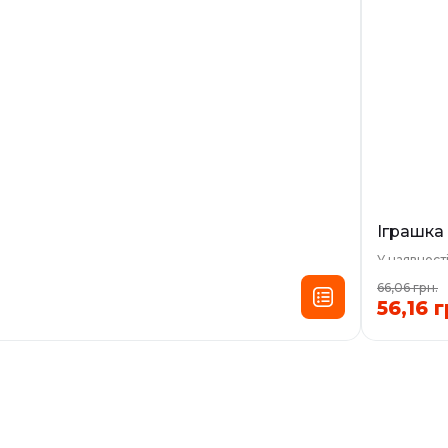
Іграшка 
У наявност
66,06 грн.
56,16 г