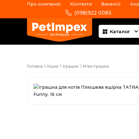
Про компанію
Контакти
Вакансії
Акц
(098)922 0083
Каталог
Головна
\
Кішки
\
Іграшки
\
М'які іграшки