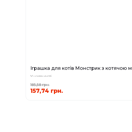
Іграшка для котів Монстрик з котячою м'
У наявності
185,58 грн.
157,74 грн.