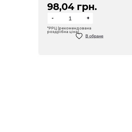
98,04 грн.
-
+
*РРЦ (рекомендована
роздрібна ціна)
В обране