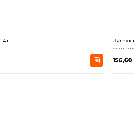
14 г
Ласощі д
У наявност
156,60