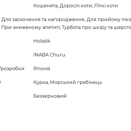
Кошенята, Дорослі коти, Літні коти
Для заохочення та нагородження, Для прийому ліків
При зниженому апетиті, Турбота про шкіру та шерст
Holistik
INABA Churu
/розробки
Японія
т
Курка, Морський гребінець
Беззерновий