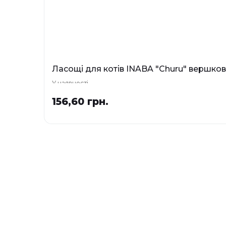
Ласощі для котів INABA "Churu" вершкови
У наявності
156,60 грн.