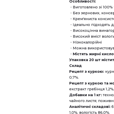
Особливості:
・Виготовлено зі 100% 
・Без зернових, консер
・Крем'яниста консисте
・Ідеально підходять д
・Високоцінна винагор
・Високий вміст вологи
・Нізкокалорійні
・Можна використовуват
・
Містять жирні кисло
Упаковка 20 шт містит
Склад
Рецепт з куркою:
курка
0,7%.
Рецепт з куркою та м
екстракт гребінця 1,2%
Добавки на 1 кг:
техно
чайного листя; поживні
Аналітичні складові:
б
1,0%, вологість 86,0%.