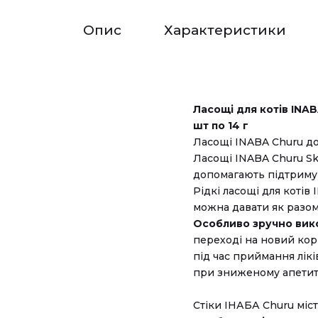
Опис
Характеристики
Ласощі для котів INAB
шт по 14 г
Ласощі INABA Churu до
Ласощі INABA Churu Ski
допомагають підтримув
Рідкі ласощі для котів
можна давати як разом
Особливо зручно вико
переході на новий кор
під час приймання лікі
при зниженому апетиті
Стіки ІНАБА Churu містя