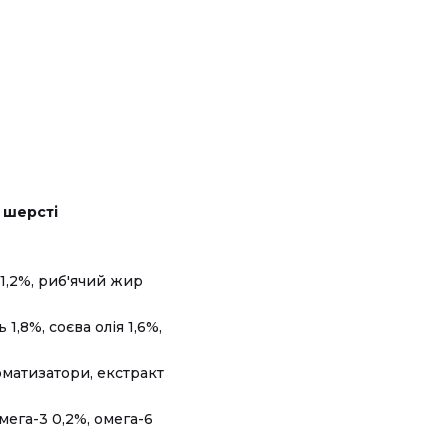
 шерсті
 1,2%, риб'ячий жир
1,8%, соєва олія 1,6%,
оматизатори, екстракт
омега-3 0,2%, омега-6