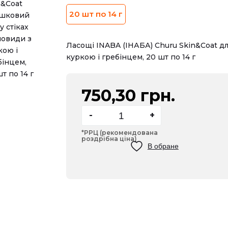
20 шт по 14 г
Ласощі INABA (ІНАБА) Churu Skin&Coat дл
куркою і гребінцем, 20 шт по 14 г
750,30 грн.
-
+
*РРЦ (рекомендована
роздрібна ціна)
В обране