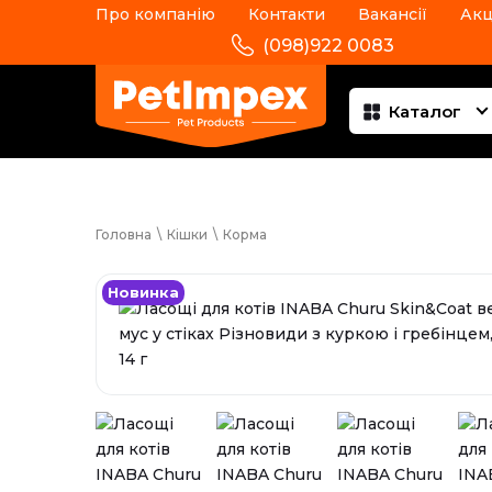
Про компанію
Контакти
Вакансії
Акц
(098)922 0083
Каталог
Головна
\
Кішки
\
Корма
Новинка