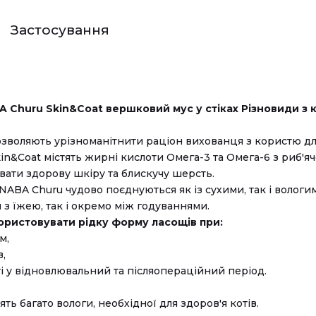
Застосування
A Churu Skin&Coat вершковий мус у стіках Різновиди з к
зволяють урізноманітнити раціон вихованця з користю для
n&Coat містять жирні кислоти Омега-3 та Омега-6 з риб'яч
ати здорову шкіру та блискучу шерсть.
 INABA Churu чудово поєднуються як із сухими, так і вологи
 з їжею, так і окремо між годуваннями.
ристовувати рідку форму ласощів при:
м,
в,
 у відновлювальний та післяопераційний період.
ть багато вологи, необхідної для здоров'я котів.