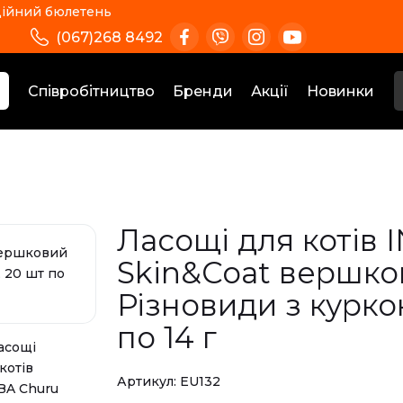
ійний бюлетень
(067)268 8492
Співробітництво
Бренди
Акції
Новинки
Ласощі для котів 
Skin&Coat вершков
Різновиди з курко
по 14 г
Артикул:
EU132