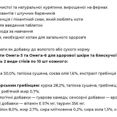
чистої та натуральної курятини, вирощеної на фермах
вантів і штучних барвників
нція і пікантний смак, який люблять коти
ля введення таблеток
ода за навчання
, необхідної котам для загального здоров'я
и як добавку до вологого або сухого корму
ти Омега-3 та Омега-6 для здорової шкіри та блискучої
ь 2 види стіків по 10 шт кожного:
 30,0%, тапіока сушена, соєва олія 1,6%, екстракт гребінця
орським гребінцем:
курка 28,2%, тапіока сушена, гребінець 
, риб'ячий жир 0,7%.
логічні добавки — гуарова камедь; сенсорні добавки — ар
 добавки — вітамін E 574 мг, таурин 356 мг.
ілок 8,0%, жир 2,7%, сира клітковина 0,2%, сира зола 1,3%, 