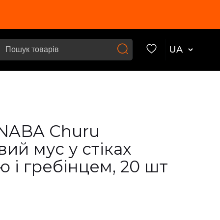
UA
INABA Churu
ий мус у стіках
ю і гребінцем, 20 шт