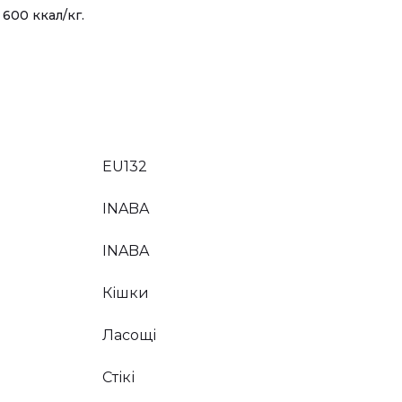
600 ккал/кг.
EU132
INABA
INABA
Кішки
Ласощі
Стікі