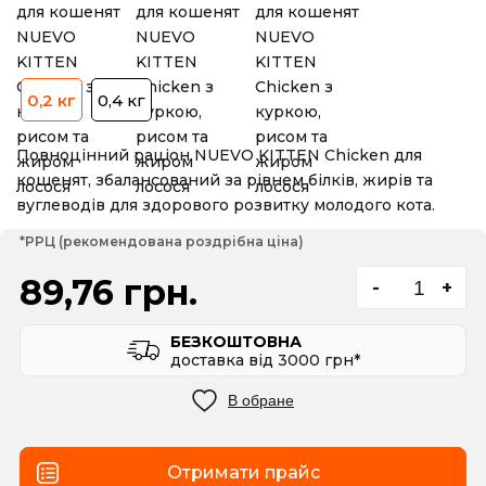
0,2 кг
0,4 кг
Повноцінний раціон NUEVO KITTEN Chicken для
кошенят, збалансований за рівнем білків, жирів та
вуглеводів для здорового розвитку молодого кота.
*РРЦ (рекомендована роздрібна ціна)
89,76 грн.
-
+
БЕЗКОШТОВНА
доставка вiд 3000 грн*
В обране
Отримати прайс