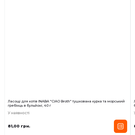
Ласощі для котів INABA "CIAO Broth" тушкована курка та морський
гребінць в бульйоні, 40 г
У наявності
81,00 грн.