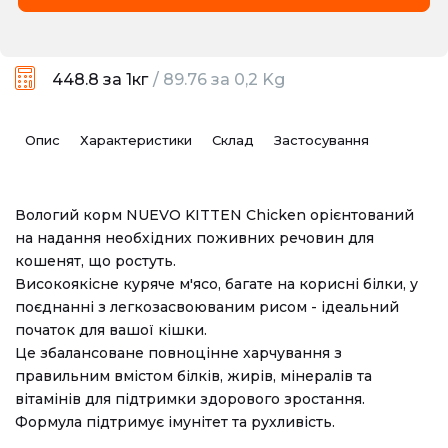
448.8
за 1кг
/
89.76
за
0,2 Kg
Опис
Характеристики
Склад
Застосування
Вологий корм NUEVO KITTEN Chicken орієнтований
на надання необхідних поживних речовин для
кошенят, що ростуть.
Високоякісне куряче м'ясо, багате на корисні білки, у
поєднанні з легкозасвоюваним рисом - ідеальний
початок для вашої кішки.
Це збалансоване повноцінне харчування з
правильним вмістом білків, жирів, мінералів та
вітамінів для підтримки здорового зростання.
Формула підтримує імунітет та рухливість.