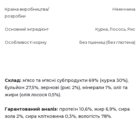
Країна виробництва/
Німеччина
розробки
Основний інгредієнт
Курка, Лосось, Рис
Особливості корму
Без пшениці (без глютена)
Склад:
м'ясо та м'ясні субпродукти 69% (курка 30%),
бульйон 27,5%, зернові (рис 2%), мінерали 1%, олії та
жири (олія лосося 0,5%).
Гарантований аналіз:
протеїн 10,6%, жир 6,9%, сира
зола 2%, сира клітковина 0,3%, вологість 78%.