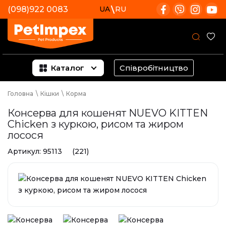
(098)922 0083
UA
RU
Каталог
Співробітництво
Головна
\
Кішки
\
Корма
Консерва для кошенят NUEVO KITTEN
Chicken з куркою, рисом та жиром
лосося
Артикул:
95113 (221)