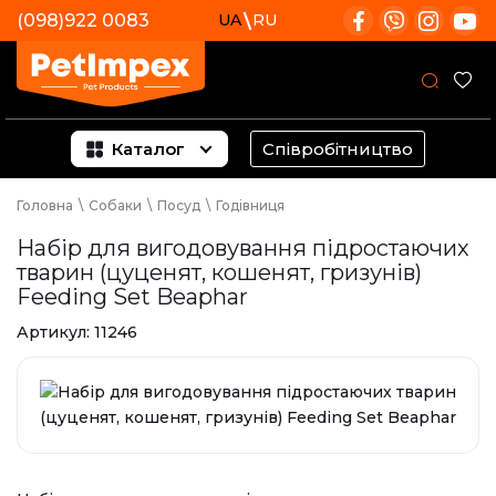
(098)922 0083
UA
RU
Каталог
Співробітництво
Головна
\
Собаки
\
Посуд
\
Годівниця
Набір для вигодовування підростаючих
тварин (цуценят, кошенят, гризунів)
Feeding Set Beaphar
Артикул:
11246