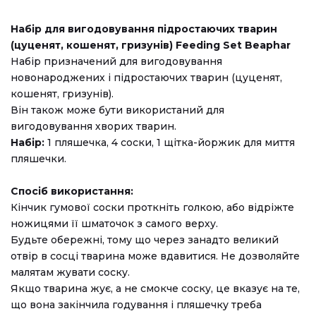
Набір для вигодовування підростаючих тварин
(цуценят, кошенят, гризунів) Feeding Set Beaphar
Набір призначений для вигодовування
новонароджених і підростаючих тварин (цуценят,
кошенят, гризунів).
Він також може бути використаний для
вигодовування хворих тварин.
Набір:
1 пляшечка, 4 соски, 1 щітка-йоржик для миття
пляшечки.
Спосіб використання:
Кінчик гумової соски проткніть голкою, або відріжте
ножицями її шматочок з самого верху.
Будьте обережні, тому що через занадто великий
отвір в сосці тварина може вдавитися. Не дозволяйте
малятам жувати соску.
Якщо тварина жує, а не смокче соску, це вказує на те,
що вона закінчила годування і пляшечку треба