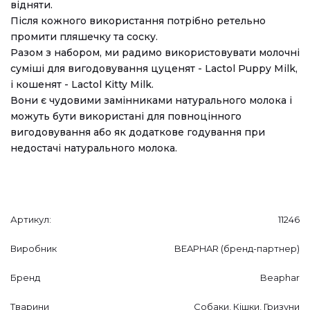
відняти.
Після кожного використання потрібно ретельно
промити пляшечку та соску.
Разом з набором, ми радимо використовувати молочні
суміші для вигодовування цуценят - Lactol Puppy Milk,
і кошенят - Lactol Kitty Milk.
Вони є чудовими замінниками натурального молока і
можуть бути використані для повноцінного
вигодовування або як додаткове годування при
недостачі натурального молока.
Артикул:
11246
Виробник
BEAPHAR (бренд-партнер)
Бренд
Beaphar
Тварини
Собаки, Кішки, Гризуни