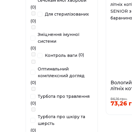
сечокам'яної хвороби
(0)
Для стерилізованих
(0)
Зміцнення імунної
системи
(0)
(0)
Контроль ваги
Оптимальний
комплексний догляд
(0)
Вологий
літніх к
SENIOR з
Турбота про травлення
86,16 грн.
баранин
73,26 г
(0)
Фа
Турбота про шкіру та
0
шерсть
У наявності
(0)