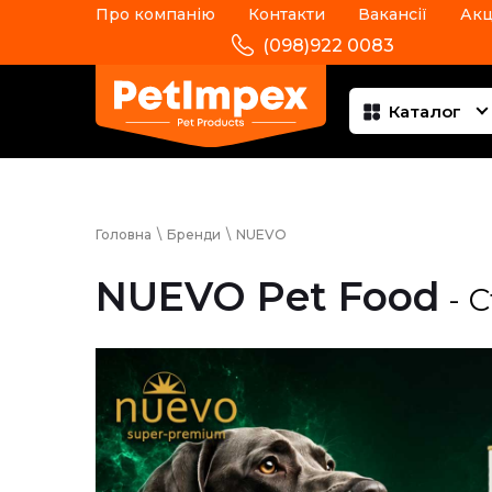
Про компанію
Контакти
Вакансії
Акц
(098)922 0083
Каталог
Головна
\
Бренди
\
NUEVO
NUEVO Pet Food
- С