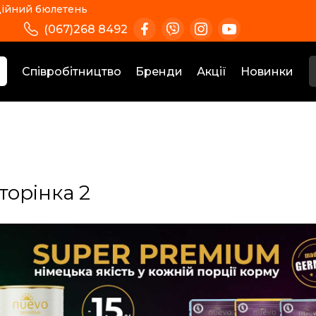
ійний бюлетень
(067)268 8492
Співробітництво
Бренди
Акції
Новинки
торінка 2