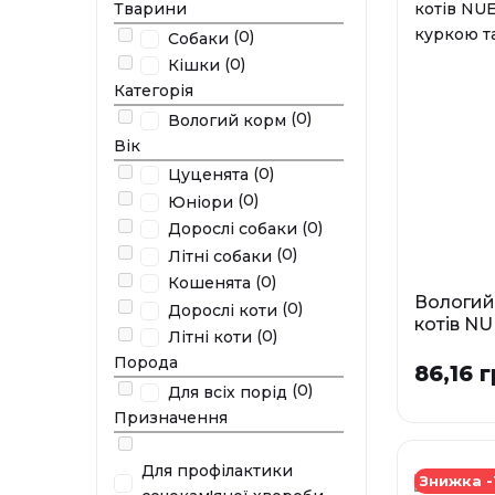
Тварини
(0)
Собаки
(0)
Кішки
Категорія
(0)
Вологий корм
Вік
(0)
Цуценята
(0)
Юніори
(0)
Дорослі собаки
(0)
Літні собаки
(0)
Кошенята
Вологий
(0)
Дорослі коти
котів N
(0)
Літні коти
куркою 
Порода
86,16 г
Фа
(0)
Для всіх порід
0
Призначення
У наявності
Для профілактики
Знижка -