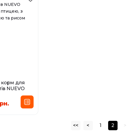
У наявност
 корм для
отів NUEVO
 птицею, з
ою та рисом
рн.
сування:
,085 кг
<<
<
1
2
>