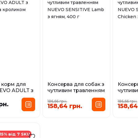
 корм для
Консерва для собак з
Консерв
UEVO ADULT з
чутливим травленням
чутлив
та кроликом
NUEVO SENSITIVE
NUEVO 
186,66 грн.
186,66 грн.
Lamb з ягням, 400 г
Chicken
рн.
158,64 грн.
158,64
сування:
г
Фасування:
,085 кг
Фа
0,4 кг
У наявності
15% від 7 SKU