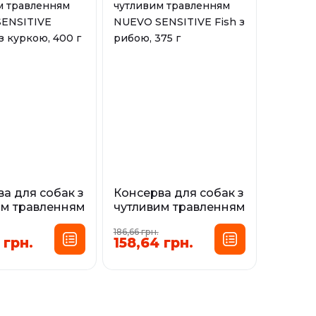
а для собак з
Консерва для собак з
им травленням
чутливим травленням
SENSITIVE
NUEVO SENSITIVE
186,66 грн.
 з куркою, 400
Fish з рибою, 375 г
 грн.
158,64 грн.
У наявності
сування:
0,4 кг